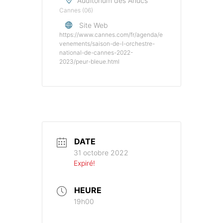
Auditorium des Arlucs
Cannes (06)
Site Web
https://www.cannes.com/fr/agenda/e
venements/saison-de-l-orchestre-
national-de-cannes-2022-
2023/peur-bleue.html
DATE
31 octobre 2022
Expiré!
HEURE
19h00