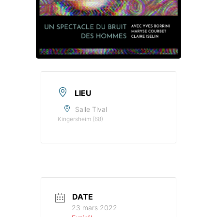
LIEU
Salle Tival
Kingersheim (68)
DATE
23 mars 2022