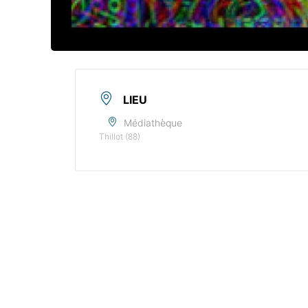
LIEU
Médiathèque
Thillot (88)